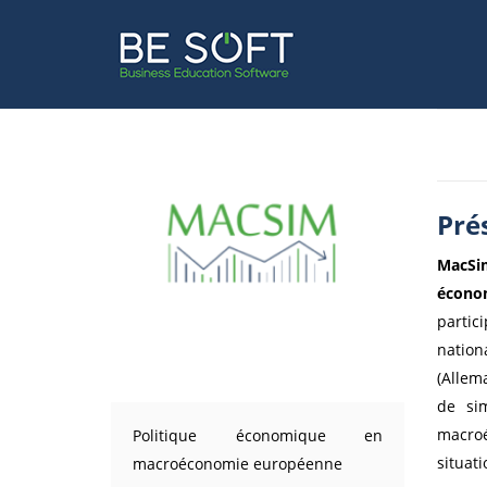
Pré
MacSi
écono
partic
nation
(Allema
de si
macroé
Politique économique en
situat
macroéconomie européenne