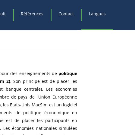
uit
Références
Contact
Langues
e pour des enseignements de
politique
im 2)
. Son principe est de placer les
et banque centrale). Les économies
nombre de pays de l’Union Européenne
n, les Etats-Unis.MacSim est un logiciel
ements de politique économique en
e est de placer les participants en
). Les économies nationales simulées