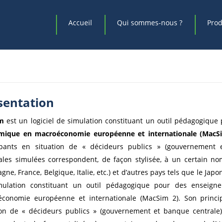
Accueil
Qui sommes-nous ?
Prod
sentation
m
est un logiciel de simulation constituant un outil pédagogiqu
mique en macroéconomie européenne et internationale (MacS
ipants en situation de « décideurs publics » (gouvernement 
MACSIM
ales simulées correspondent, de façon stylisée, à un certain 
gne, France, Belgique, Italie, etc.) et d’autres pays tels que le Japo
mulation constituant un outil pédagogique pour des enseign
conomie européenne et internationale (MacSim 2). Son princip
ion de « décideurs publics » (gouvernement et banque centrale