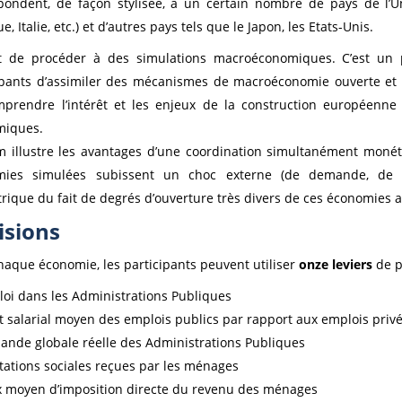
pondent, de façon stylisée, à un certain nombre de pays de l’
e, Italie, etc.) et d’autres pays tels que le Japon, les Etats-Unis.
 de procéder à des simulations macroéconomiques. C’est un 
ipants d’assimiler des mécanismes de macroéconomie ouverte et d
prendre l’intérêt et les enjeux de la construction européenne 
miques.
 illustre les avantages d’une coordination simultanément monéta
mies simulées subissent un choc externe (de demande, de 
rique du fait de degrés d’ouverture très divers de ces économies 
isions
haque économie, les participants peuvent utiliser
onze leviers
de p
loi dans les Administrations Publiques
rt salarial moyen des emplois publics par rapport aux emplois priv
ande globale réelle des Administrations Publiques
stations sociales reçues par les ménages
x moyen d’imposition directe du revenu des ménages