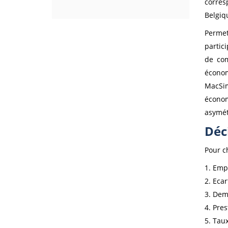
corres
Belgiqu
Permet
partic
de com
écono
MacSim
écono
asymét
Déc
Pour c
1. Emp
2. Eca
3. Dem
4. Pre
5. Tau